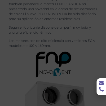
también pertenece la marca FENOPLASTICA ha
presentado una novedad en la gama de recuperadores
de calor. El nuevo RECU NOVO V HR ha sido diseñado
para su aplicación en entornos residenciales.
Según el fabricante dispone de un perfil muy bajo y
una alta eficiencia térmica.
Los motores son de alta eficiencia con versiones EC y
modelos de 100 y 160mm.