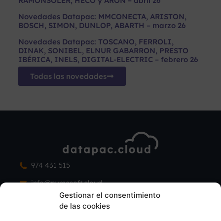
RAMONSOLER, HECO y ARON – abril 26
Novedades Datapac: MMCONECTA, ARISTON,
BOSCH, SIMON, DUNLOP, ABARTH – marzo 26
Novedades Datapac: TOSCANO, FERROLI,
DINAK, SONIBEL, ELNUR GABARRON, PRESTO
IBÉRICA, INELS, DIGITAL-ELECTRIC – febrero 26
Todas las novedades
974 431 515
info@pymesoft.cloud
Gestionar el consentimiento
C/ Covadonga, 8, 22500 Binéfar
de las cookies