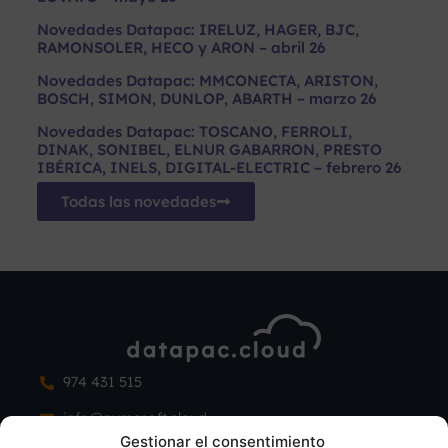
Novedades Datapac: IRELUZ, HAGER, BJC,
RAMONSOLER, HECO y ARON – abril 26
Novedades Datapac: MMCONECTA, ARISTON,
BOSCH, SIMON, DUNLOP, ABARTH – marzo 26
Novedades Datapac: TOSCANO, FERROLI,
DINAK, SONIBEL, ELNUR GABARRON, PRESTO
IBÉRICA, INELS, DIGITAL-ELECTRIC – febrero 26
Todas las novedades
974 431 515
info@pymesoft.cloud
Gestionar el consentimiento