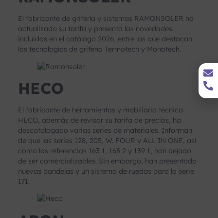
El fabricante de grifería y sistemas RAMONSOLER ha
actualizado su tarifa y presenta las novedades
incluidas en el catálogo 2026, entre las que destacan
las tecnologías de grifería Termotech y Monotech.
HECO
El fabricante de herramientas y mobiliario técnico
HECO, además de revisar su tarifa de precios, ha
descatalogado varias series de materiales. Informan
de que las series 128, 205, W. FOUR y ALL IN ONE, así
como las referencias 163 1, 163 2 y 139 1, han dejado
de ser comercializables. Sin embargo, han presentado
nuevas bandejas y un sistema de ruedas para la serie
171.